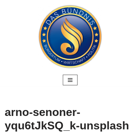
Zum
Inhalt
springen
arno-senoner-
yqu6tJkSQ_k-unsplash